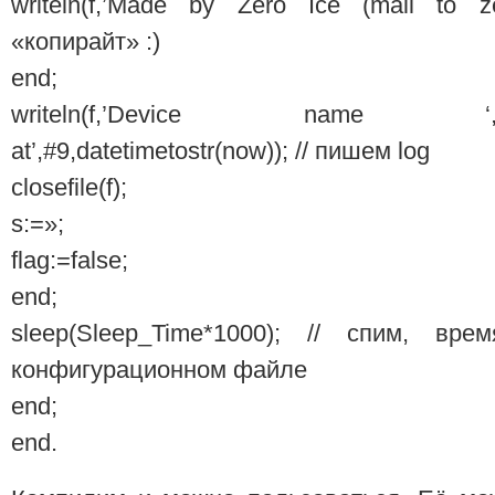
writeln(f,’Made by Zero Ice (mail to ze
«копирайт» :)
end;
writeln(f,’Device name ‘,Stat.s
at’,#9,datetimetostr(now)); // пишем log
closefile(f);
s:=»;
flag:=false;
end;
sleep(Sleep_Time*1000); // спим, в
конфигурационном файле
end;
end.