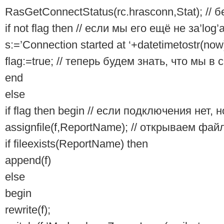
RasGetConnectStatus(rc.hrasconn,Stat); //
if not flag then // если мы его ещё не за’log’
s:=’Connection started at ‘+datetimetostr(n
flag:=true; // теперь будем знать, что мы в 
end
else
if flag then begin // если подключения нет, 
assignfile(f,ReportName); // открываем фай
if fileexists(ReportName) then
append(f)
else
begin
rewrite(f);