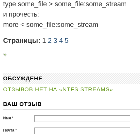
type some_file > some_file:some_stream
и прочесть:
more < some_file:some_stream
Страницы:
1
2
3
4
5
ОБСУЖДЕНЕ
ОТЗЫВОВ НЕТ НА «NTFS STREAMS»
ВАШ ОТЗЫВ
Имя *
Почта *